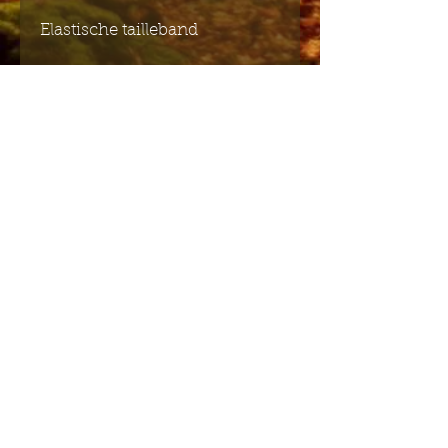
Elastische tailleband
Stof 1: 95% polyester, 5%
elastaan
Stof 2: 56% polyester, 40%
polyamide, 4% elastaan
Stuur mij de Engelstalige
nieuwsbrief
Indienen