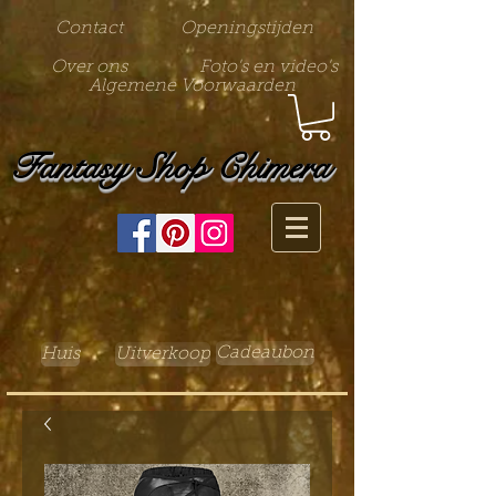
Contact
Openingstijden
Over ons
Foto's en video's
Algemene Voorwaarden
Fantasy Shop Chimera
Cadeaubon
Huis
Uitverkoop