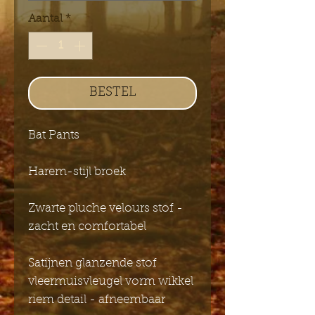
Aantal
*
BESTEL
Bat Pants
Harem-stijl broek
Zwarte pluche velours stof -
zacht en comfortabel
Satijnen glanzende stof
vleermuisvleugel vorm wikkel
riem detail - afneembaar