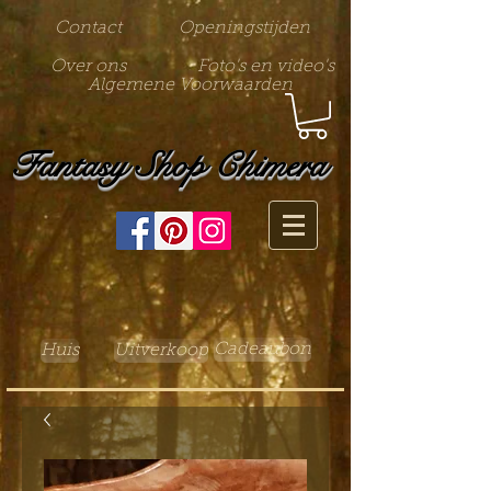
Contact
Openingstijden
Over ons
Foto's en video's
Algemene Voorwaarden
Fantasy Shop Chimera
Cadeaubon
Huis
Uitverkoop