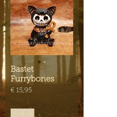
Bastet
Furrybones
Prijs
€ 15,95
Aantal
*