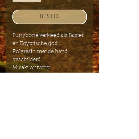
BESTEL
Furrybone verkleed als Bastet
en Egyptische god
Polyresin met de hand
geschilderd
Misaki ontwerp
8cm x 6cm
Stuur mij de Engelstalige
nieuwsbrief
Indienen