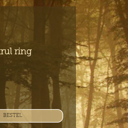
 krul ring
s
BESTEL