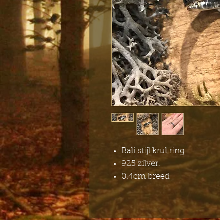
Bali stijl krul ring
925 zilver.
0.4cm breed