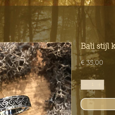
Bali stijl
Prij
€ 35,00
Aantal
*