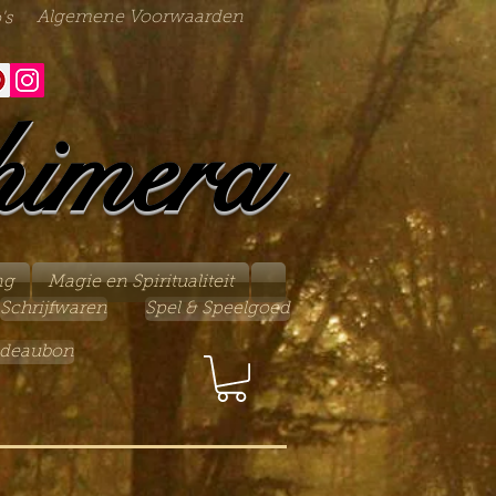
Algemene Voorwaarden
's
himera
ng
Magie en Spiritualiteit
Schrijfwaren
Spel & Speelgoed
deaubon