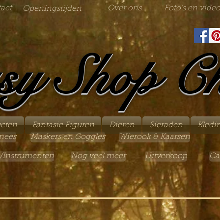
act
Over ons
Foto's en video
Openingstijden
sy Shop C
ucten
Fantasie Figuren
Dieren
Sieraden
Kledi
nees
Maskers en Goggles
Wierook & Kaarsen
/Instrumenten
Nog veel meer
Uitverkoop
Ca