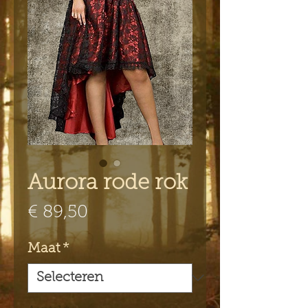
Aurora rode rok
Prijs
€ 89,50
Maat
*