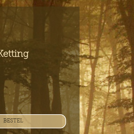
etting
s
BESTEL