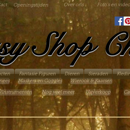
act
Over ons
Foto's en video
Openingstijden
sy Shop C
ucten
Fantasie Figuren
Dieren
Sieraden
Kledi
nees
Maskers en Goggles
Wierook & Kaarsen
/Instrumenten
Nog veel meer
Uitverkoop
Ca