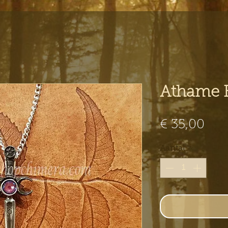
Athame K
Prij
€ 35,00
Aantal
*