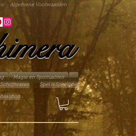
Algemene Voorwaarden
's
himera
ng
Magie en Spiritualiteit
Schrijfwaren
Spel & Speelgoed
deaubon