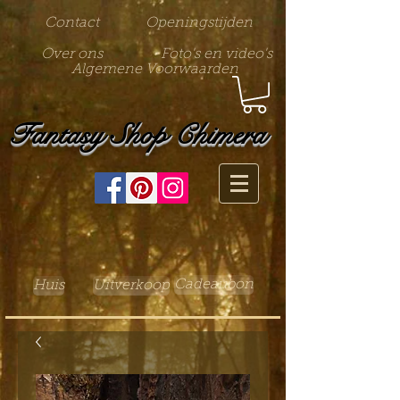
Contact
Openingstijden
Over ons
Foto's en video's
Algemene Voorwaarden
Fantasy Shop Chimera
Cadeaubon
Huis
Uitverkoop