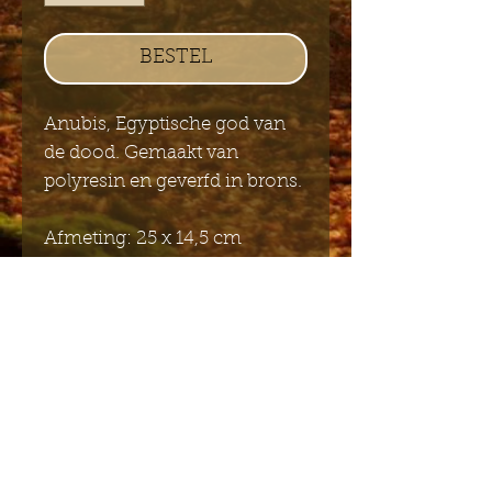
BESTEL
Anubis, Egyptische god van
de dood. Gemaakt van
polyresin en geverfd in brons.
Afmeting: 25 x 14,5 cm
Stuur mij de Engelstalige
nieuwsbrief
Indienen