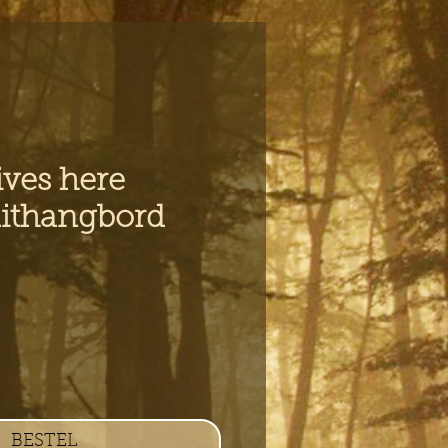
ives here
ithangbord
BESTEL