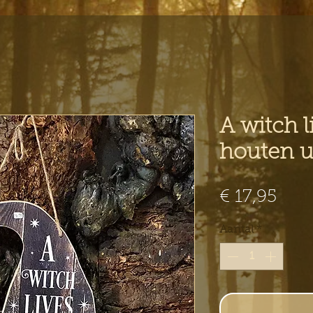
A witch l
houten u
Prijs
€ 17,95
Aantal
*