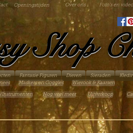
act
Over ons
Foto's en video
Openingstijden
sy Shop C
ucten
Fantasie Figuren
Dieren
Sieraden
Kledi
nees
Maskers en Goggles
Wierook & Kaarsen
/Instrumenten
Nog veel meer
Uitverkoop
Ca