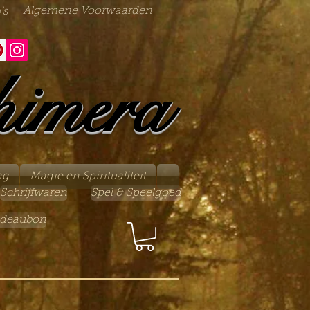
Algemene Voorwaarden
's
himera
ng
Magie en Spiritualiteit
Schrijfwaren
Spel & Speelgoed
deaubon